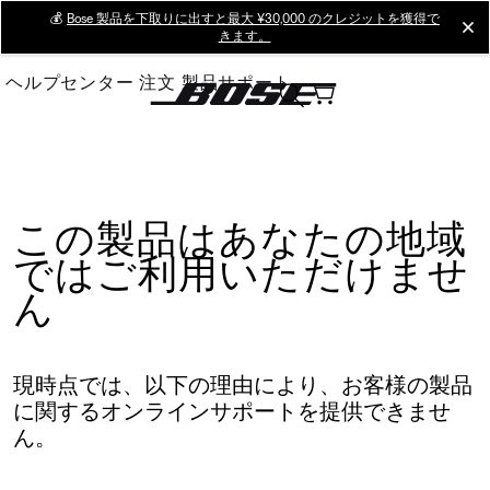
Skip
💰
Bose 製品を下取りに出すと最大 ¥30,000 のクレジットを獲得で
cl
きます。
to
Main
ヘルプセンター
注文
製品サポート
この製品はあなたの地域
ではご利用いただけませ
ん
現時点では、以下の理由により、お客様の製品
に関するオンラインサポートを提供できませ
ん。