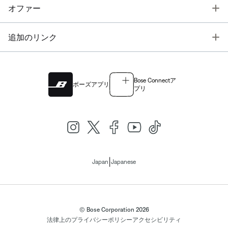
T
オファー
T
追加のリンク
Bose Connectア
ボーズアプリ
プリ
|
Japan
Japanese
© Bose Corporation 2026
法律上の
プライバシーポリシー
アクセシビリティ