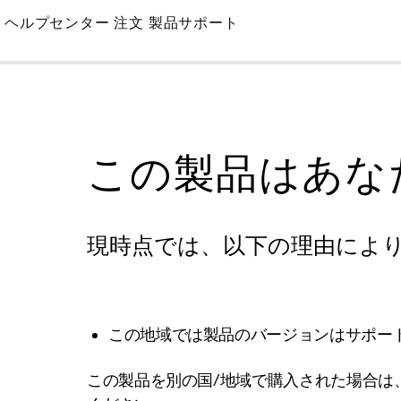
Skip
ヘルプセンター
注文
製品サポート
to
Main
この製品はあな
現時点では、以下の理由によ
この地域では製品のバージョンはサポー
この製品を別の国/地域で購入された場合は