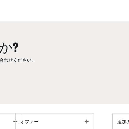
か?
合わせください。
Toggle
Toggle
オファー
追加