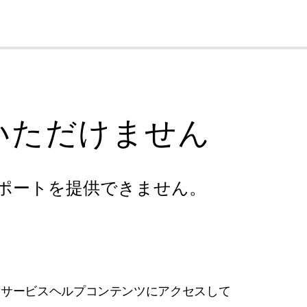
cl
いただけません
ポートを提供できません。
フサービスヘルプコンテンツにアクセスして