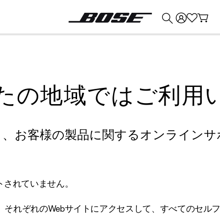
💰
Bose 製品を下取りに出すと最大 ¥30,000 のクレジットを獲得できます。
たの地域ではご利用
り、お客様の製品に関するオンラインサ
トされていません。
、それぞれのWebサイトにアクセスして、すべてのセル