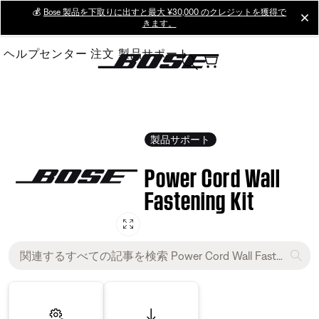
Skip
💰
Bose 製品を下取りに出すと最大 ¥30,000 のクレジットを獲得で
cl
きます。
to
Main
ヘルプセンター
注文
製品サポート
製品サポート
Power Cord Wall
Fastening Kit