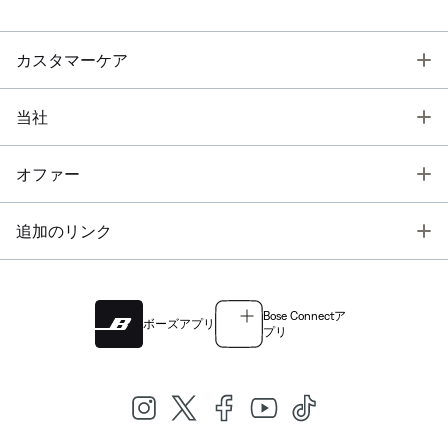
T
カスタマーケア
T
当社
T
オファー
T
追加のリンク
Bose Connectア
ボーズアプリ
プリ