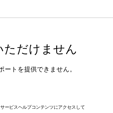
cl
いただけません
ポートを提供できません。
フサービスヘルプコンテンツにアクセスして