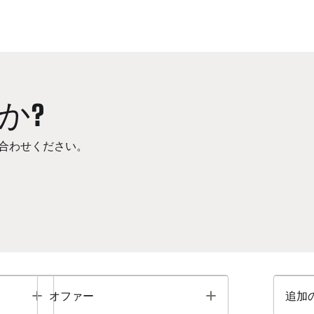
か?
合わせください。
Toggle
Toggle
オファー
追加