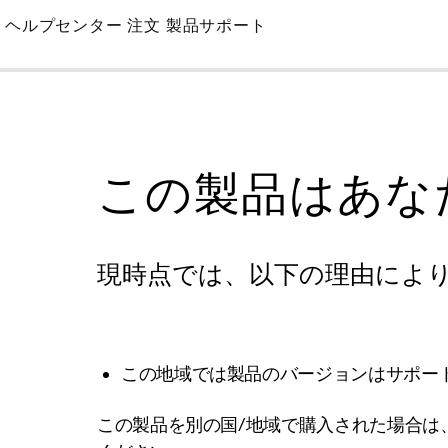
Skip
ヘルプセンター
注文
製品サポート
to
Main
この製品はあな
現時点では、以下の理由によ
この地域では製品のバージョンはサポー
この製品を別の国/地域で購入された場合は