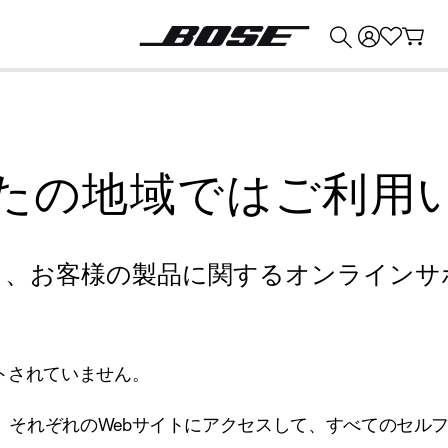
💰
Bose 製品を下取りに出すと最大 ¥30,000 のクレジットを獲得できます。
たの地域ではご利用
り、お客様の製品に関するオンラインサ
トされていません。
、それぞれのWebサイトにアクセスして、すべてのセル