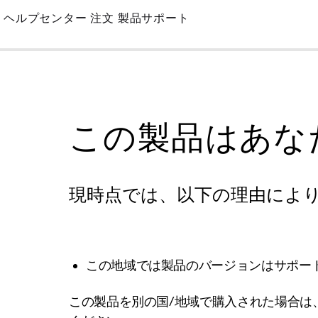
Skip
ヘルプセンター
注文
製品サポート
to
Main
この製品はあな
現時点では、以下の理由によ
この地域では製品のバージョンはサポー
この製品を別の国/地域で購入された場合は