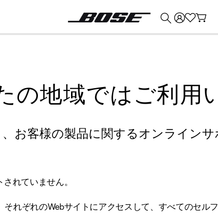
💰
Bose 製品を下取りに出すと最大 ¥30,000 のクレジットを獲得できます。
たの地域ではご利用
り、お客様の製品に関するオンラインサ
トされていません。
、それぞれのWebサイトにアクセスして、すべてのセル