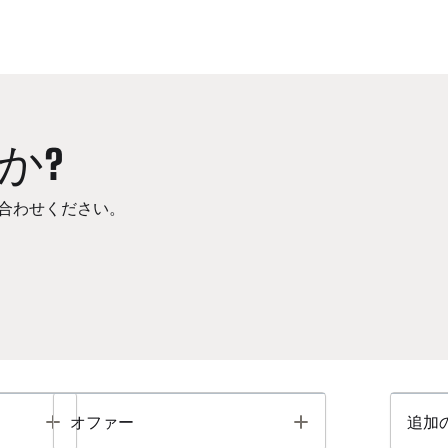
か?
合わせください。
Toggle
Toggle
オファー
追加