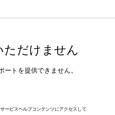
cl
いただけません
ポートを提供できません。
フサービスヘルプコンテンツにアクセスして