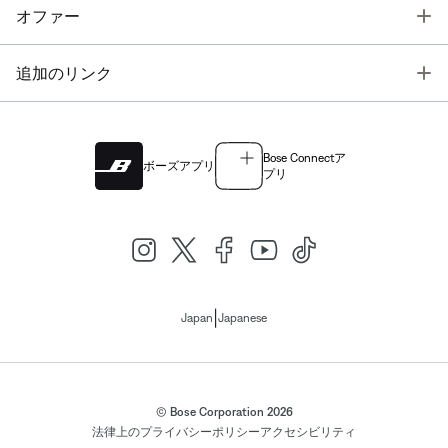
T
オファー
T
追加のリンク
Bose Connectア
ボーズアプリ
プリ
|
Japan
Japanese
© Bose Corporation 2026
法律上の
プライバシーポリシー
アクセシビリティ