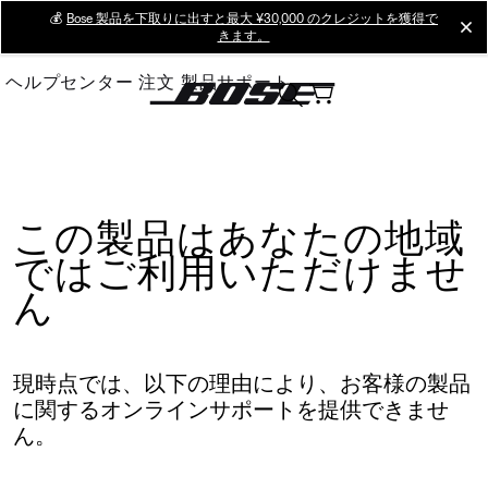
Skip
💰
Bose 製品を下取りに出すと最大 ¥30,000 のクレジットを獲得で
cl
きます。
to
Main
ヘルプセンター
注文
製品サポート
この製品はあなたの地域
ではご利用いただけませ
ん
現時点では、以下の理由により、お客様の製品
に関するオンラインサポートを提供できませ
ん。