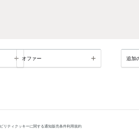
Toggle
Toggle
オファー
追加
ビリティ
クッキーに関する通知
販売条件
利用規約