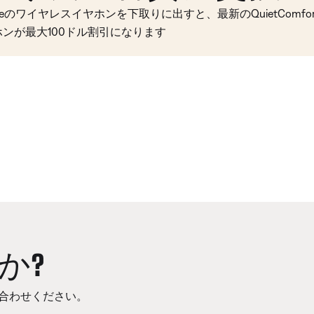
seのワイヤレスイヤホンを下取りに出すと、最新のQuietComfort 
ホンが最大100ドル割引になります
か?
合わせください。