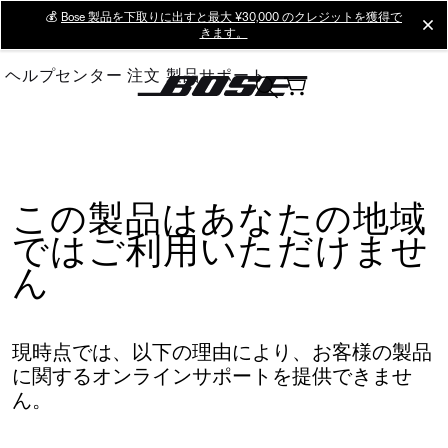
Skip
💰
Bose 製品を下取りに出すと最大 ¥30,000 のクレジットを獲得で
cl
きます。
to
Main
ヘルプセンター
注文
製品サポート
この製品はあなたの地域
ではご利用いただけませ
ん
現時点では、以下の理由により、お客様の製品
に関するオンラインサポートを提供できませ
ん。