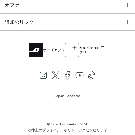
T
オファー
T
追加のリンク
Bose Connectア
ボーズアプリ
プリ
|
Japan
Japanese
© Bose Corporation 2026
法律上の
プライバシーポリシー
アクセシビリティ