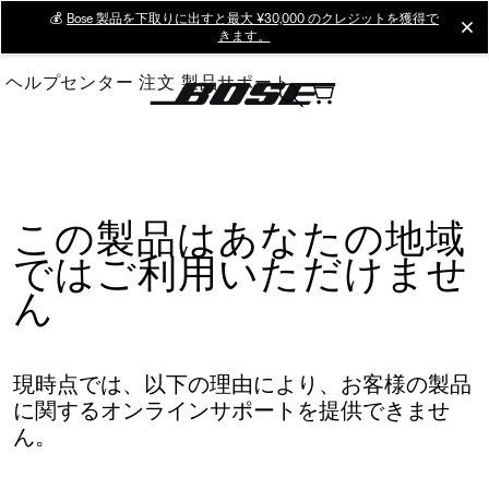
Skip
💰
Bose 製品を下取りに出すと最大 ¥30,000 のクレジットを獲得で
cl
きます。
to
Main
ヘルプセンター
注文
製品サポート
この製品はあなたの地域
ではご利用いただけませ
ん
現時点では、以下の理由により、お客様の製品
に関するオンラインサポートを提供できませ
ん。