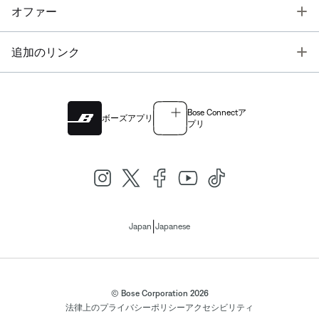
T
オファー
T
追加のリンク
Bose Connectア
ボーズアプリ
プリ
|
Japan
Japanese
© Bose Corporation 2026
法律上の
プライバシーポリシー
アクセシビリティ