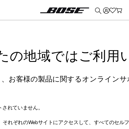
💰
Bose 製品を下取りに出すと最大 ¥30,000 のクレジットを獲得できます。
たの地域ではご利用
り、お客様の製品に関するオンラインサ
トされていません。
、それぞれのWebサイトにアクセスして、すべてのセル