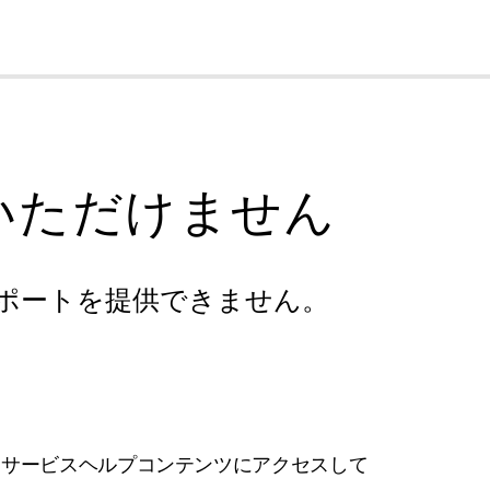
cl
いただけません
ポートを提供できません。
フサービスヘルプコンテンツにアクセスして