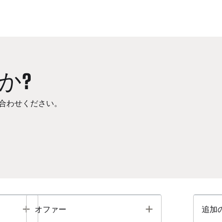
か?
合わせください。
Toggle
Toggle
オファー
追加