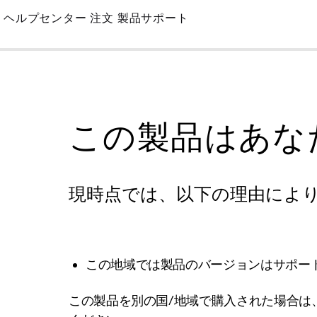
Skip
ヘルプセンター
注文
製品サポート
to
Main
この製品はあな
現時点では、以下の理由によ
この地域では製品のバージョンはサポー
この製品を別の国/地域で購入された場合は