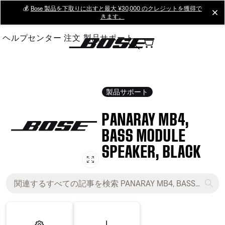
Skip
💰
Bose 製品を下取りに出すと最大 ¥30,000 のクレジットを獲得で
cl
きます。
to
Main
ヘルプセンター
注文
製品サポート
製品サポート
PANARAY MB4,
BASS MODULE
SPEAKER, BLACK