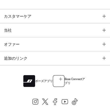
T
カスタマーケア
T
当社
T
オファー
T
追加のリンク
Bose Connectア
ボーズアプリ
プリ