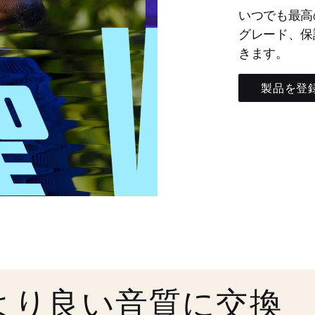
いつでも最高
グレード、保
きます。
製品を登
より良い音質に交換