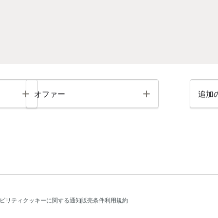
Toggle
Toggle
オファー
追加
ビリティ
クッキーに関する通知
販売条件
利用規約