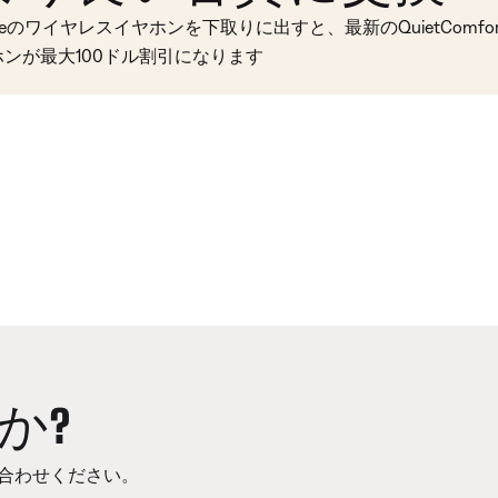
seのワイヤレスイヤホンを下取りに出すと、最新のQuietComfort 
ホンが最大100ドル割引になります
か?
合わせください。