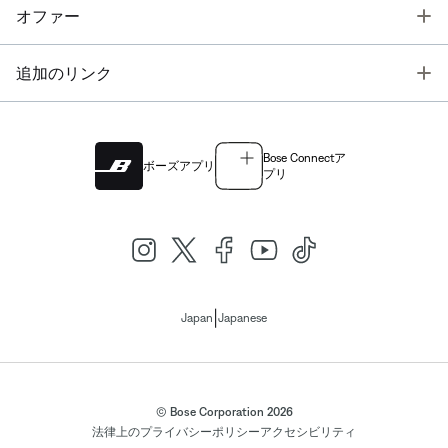
T
オファー
T
追加のリンク
Bose Connectア
ボーズアプリ
プリ
|
Japan
Japanese
© Bose Corporation 2026
法律上の
プライバシーポリシー
アクセシビリティ