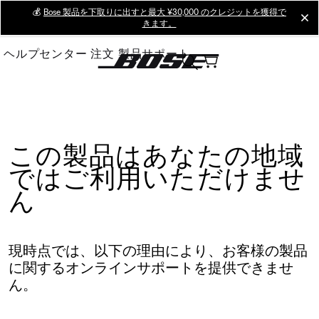
Skip
💰
Bose 製品を下取りに出すと最大 ¥30,000 のクレジットを獲得で
cl
きます。
to
Main
ヘルプセンター
注文
製品サポート
この製品はあなたの地域
ではご利用いただけませ
ん
現時点では、以下の理由により、お客様の製品
に関するオンラインサポートを提供できませ
ん。