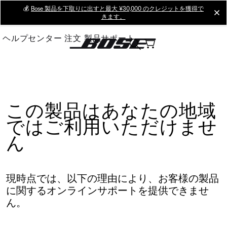
Skip
💰
Bose 製品を下取りに出すと最大 ¥30,000 のクレジットを獲得で
cl
きます。
to
Main
ヘルプセンター
注文
製品サポート
この製品はあなたの地域
ではご利用いただけませ
ん
現時点では、以下の理由により、お客様の製品
に関するオンラインサポートを提供できませ
ん。