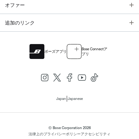
T
オファー
T
追加のリンク
Bose Connectア
ボーズアプリ
プリ
|
Japan
Japanese
© Bose Corporation 2026
法律上の
プライバシーポリシー
アクセシビリティ