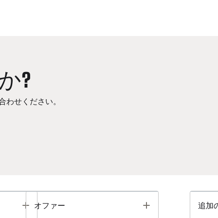
か?
合わせください。
Toggle
Toggle
オファー
追加