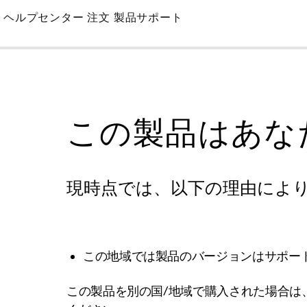
Skip
ヘルプセンター
注文
製品サポート
to
Main
この製品はあな
現時点では、以下の理由によ
この地域では製品のバージョンはサポー
この製品を別の国/地域で購入された場合は