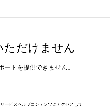
cl
いただけません
ポートを提供できません。
フサービスヘルプコンテンツにアクセスして