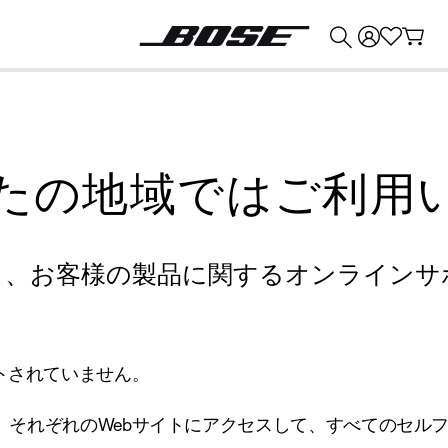
💰
Bose 製品を下取りに出すと最大 ¥30,000 のクレジットを獲得できます。
たの地域ではご利用
り、お客様の製品に関するオンラインサ
トされていません。
、それぞれのWebサイトにアクセスして、すべてのセル