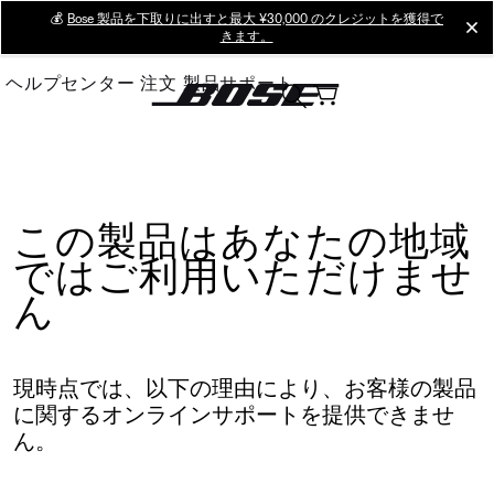
Skip
💰
Bose 製品を下取りに出すと最大 ¥30,000 のクレジットを獲得で
cl
きます。
to
Main
ヘルプセンター
注文
製品サポート
この製品はあなたの地域
ではご利用いただけませ
ん
現時点では、以下の理由により、お客様の製品
に関するオンラインサポートを提供できませ
ん。