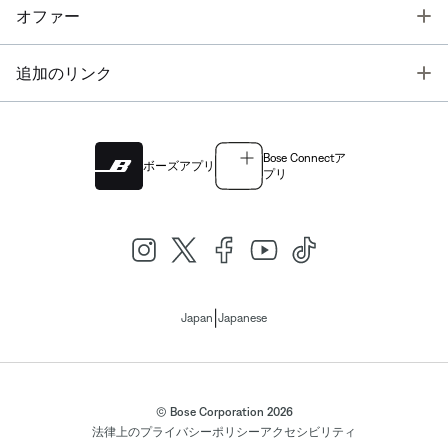
T
オファー
T
追加のリンク
Bose Connectア
ボーズアプリ
プリ
|
Japan
Japanese
© Bose Corporation 2026
法律上の
プライバシーポリシー
アクセシビリティ