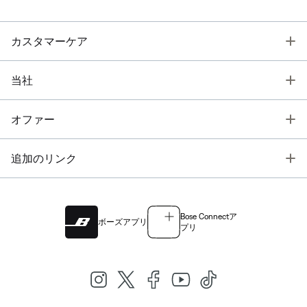
T
カスタマーケア
T
当社
T
オファー
T
追加のリンク
Bose Connectア
ボーズアプリ
プリ