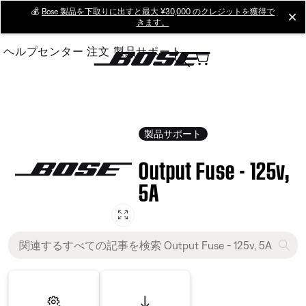
Skip
💰
Bose 製品を下取りに出すと最大 ¥30,000 のクレジットを獲得で
cl
きます。
to
Main
ヘルプセンター
注文
製品サポート
製品サポート
Output Fuse - 125v,
5A