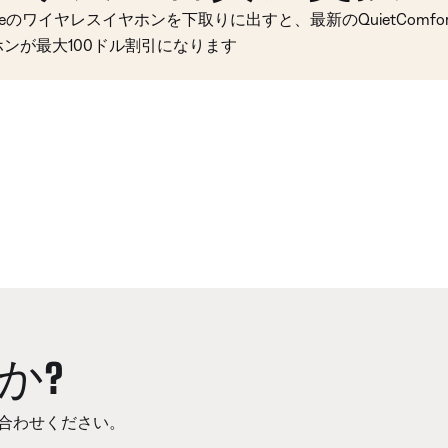
seのワイヤレスイヤホンを下取りに出すと、最新のQuietComfort 
ホンが最大100ドル割引になります
か?
合わせください。