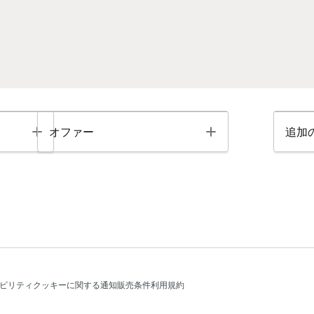
Toggle
Toggle
オファー
追加
ビリティ
クッキーに関する通知
販売条件
利用規約