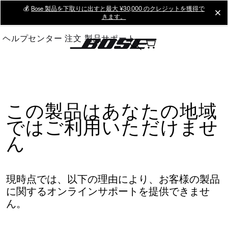
Skip
💰
Bose 製品を下取りに出すと最大 ¥30,000 のクレジットを獲得で
cl
きます。
to
Main
ヘルプセンター
注文
製品サポート
この製品はあなたの地域
ではご利用いただけませ
ん
現時点では、以下の理由により、お客様の製品
に関するオンラインサポートを提供できませ
ん。