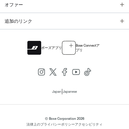
T
オファー
T
追加のリンク
Bose Connectア
ボーズアプリ
プリ
|
Japan
Japanese
© Bose Corporation 2026
法律上の
プライバシーポリシー
アクセシビリティ