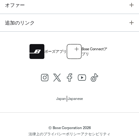
T
オファー
T
追加のリンク
Bose Connectア
ボーズアプリ
プリ
|
Japan
Japanese
© Bose Corporation 2026
法律上の
プライバシーポリシー
アクセシビリティ