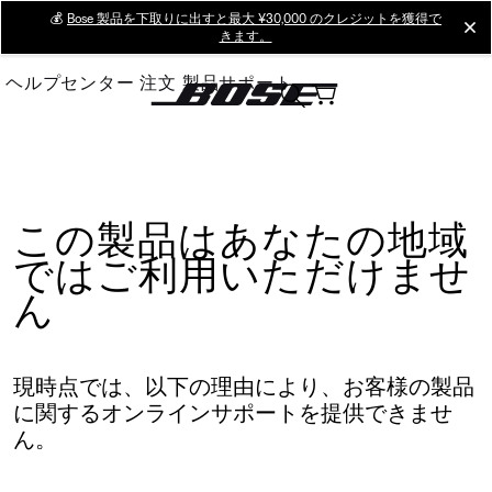
Skip
💰
Bose 製品を下取りに出すと最大 ¥30,000 のクレジットを獲得で
cl
きます。
to
Main
ヘルプセンター
注文
製品サポート
この製品はあなたの地域
ではご利用いただけませ
ん
現時点では、以下の理由により、お客様の製品
に関するオンラインサポートを提供できませ
ん。