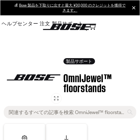
Skip
💰
Bose 製品を下取りに出すと最大 ¥30,000 のクレジットを獲得で
cl
きます。
to
Main
ヘルプセンター
注文
製品サポート
製品サポート
OmniJewel™
floorstands