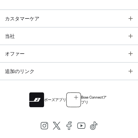
T
カスタマーケア
T
当社
T
オファー
T
追加のリンク
Bose Connectア
ボーズアプリ
プリ