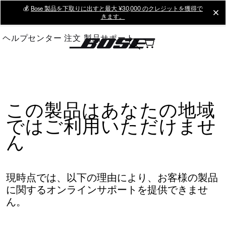
Skip
💰
Bose 製品を下取りに出すと最大 ¥30,000 のクレジットを獲得で
cl
きます。
to
Main
ヘルプセンター
注文
製品サポート
この製品はあなたの地域
ではご利用いただけませ
ん
現時点では、以下の理由により、お客様の製品
に関するオンラインサポートを提供できませ
ん。