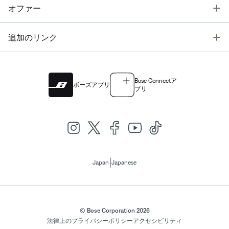
T
オファー
T
追加のリンク
Bose Connectア
ボーズアプリ
プリ
|
Japan
Japanese
© Bose Corporation 2026
法律上の
プライバシーポリシー
アクセシビリティ