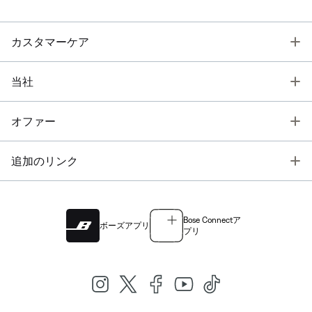
T
カスタマーケア
T
当社
T
オファー
T
追加のリンク
Bose Connectア
ボーズアプリ
プリ