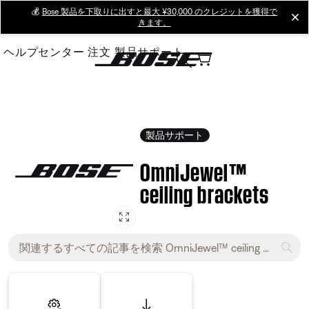
Skip
💰
Bose 製品を下取りに出すと最大 ¥30,000 のクレジットを獲得で
cl
きます。
to
Main
ヘルプセンター
注文
製品サポート
製品サポート
OmniJewel™
ceiling brackets