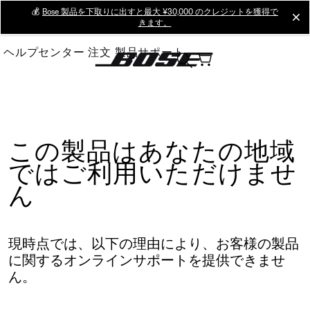
Skip
💰
Bose 製品を下取りに出すと最大 ¥30,000 のクレジットを獲得で
cl
きます。
to
Main
ヘルプセンター
注文
製品サポート
この製品はあなたの地域
ではご利用いただけませ
ん
現時点では、以下の理由により、お客様の製品
に関するオンラインサポートを提供できませ
ん。