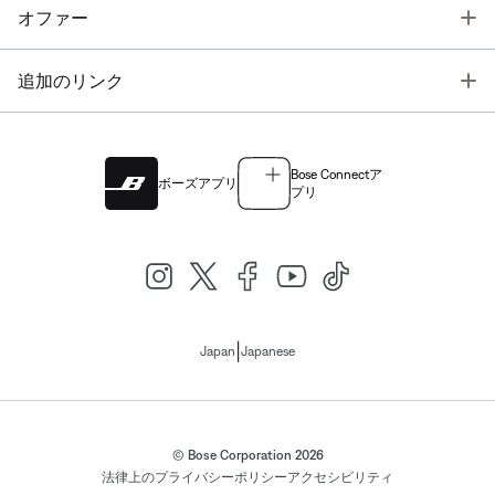
T
オファー
T
追加のリンク
Bose Connectア
ボーズアプリ
プリ
|
Japan
Japanese
© Bose Corporation 2026
法律上の
プライバシーポリシー
アクセシビリティ