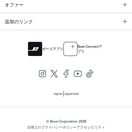
T
オファー
T
追加のリンク
Bose Connectア
ボーズアプリ
プリ
|
Japan
Japanese
© Bose Corporation 2026
法律上の
プライバシーポリシー
アクセシビリティ