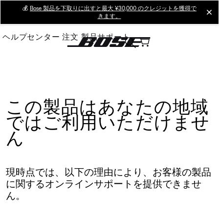
Skip
💰
Bose 製品を下取りに出すと最大 ¥30,000 のクレジットを獲得で
cl
きます。
to
Main
ヘルプセンター
注文
製品サポート
この製品はあなたの地域
ではご利用いただけませ
ん
現時点では、以下の理由により、お客様の製品
に関するオンラインサポートを提供できませ
ん。