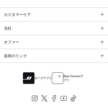
T
カスタマーケア
T
当社
T
オファー
T
追加のリンク
Bose Connectア
ボーズアプリ
プリ