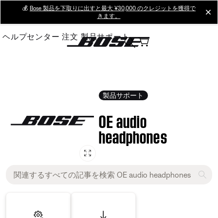
Skip
💰
Bose 製品を下取りに出すと最大 ¥30,000 のクレジットを獲得で
cl
きます。
to
Main
ヘルプセンター
注文
製品サポート
製品サポート
OE audio
headphones