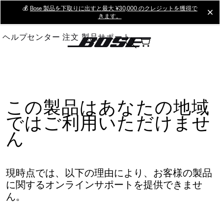
Skip
💰
Bose 製品を下取りに出すと最大 ¥30,000 のクレジットを獲得で
cl
きます。
to
Main
ヘルプセンター
注文
製品サポート
この製品はあなたの地域
ではご利用いただけませ
ん
現時点では、以下の理由により、お客様の製品
に関するオンラインサポートを提供できませ
ん。