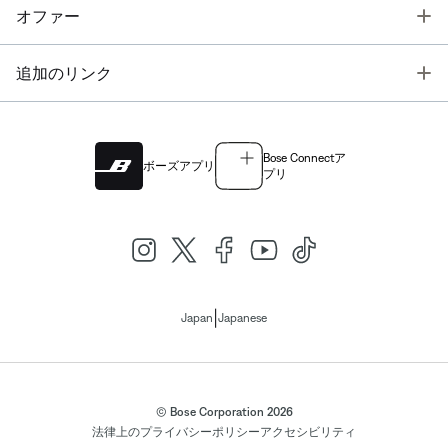
T
オファー
T
追加のリンク
Bose Connectア
ボーズアプリ
プリ
|
Japan
Japanese
© Bose Corporation 2026
法律上の
プライバシーポリシー
アクセシビリティ