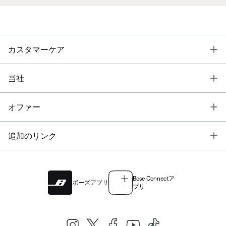
T
カスタマーケア
T
当社
T
オファー
T
追加のリンク
Bose Connectア
ボーズアプリ
プリ