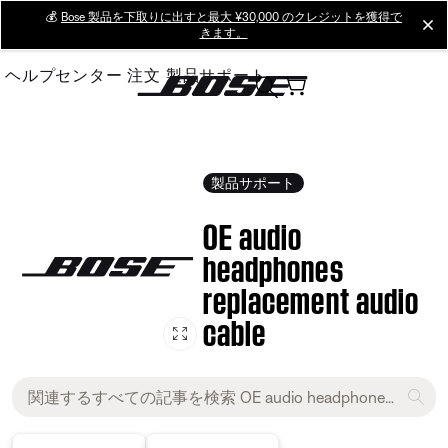
Skip
💰
Bose 製品を下取りに出すと最大 ¥30,000 のクレジットを獲得で
cl
きます。
to
Main
ヘルプセンター
注文
製品サポート
製品サポート
OE audio
headphones
replacement audio
cable