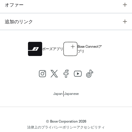
T
オファー
T
追加のリンク
Bose Connectア
ボーズアプリ
プリ
|
Japan
Japanese
© Bose Corporation 2026
法律上の
プライバシーポリシー
アクセシビリティ