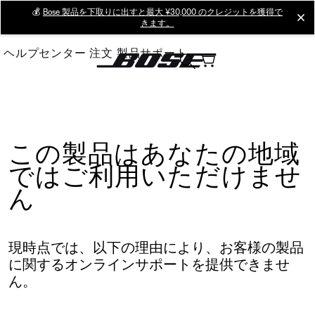
Skip
💰
Bose 製品を下取りに出すと最大 ¥30,000 のクレジットを獲得で
cl
きます。
to
Main
ヘルプセンター
注文
製品サポート
この製品はあなたの地域
ではご利用いただけませ
ん
現時点では、以下の理由により、お客様の製品
に関するオンラインサポートを提供できませ
ん。