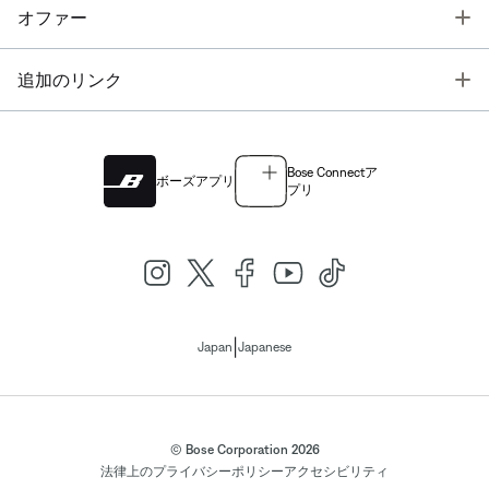
T
オファー
T
追加のリンク
Bose Connectア
ボーズアプリ
プリ
|
Japan
Japanese
© Bose Corporation 2026
法律上の
プライバシーポリシー
アクセシビリティ