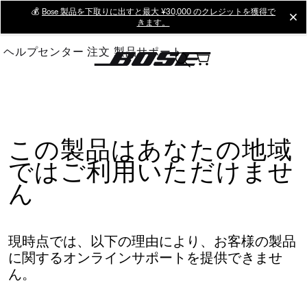
Skip
💰
Bose 製品を下取りに出すと最大 ¥30,000 のクレジットを獲得で
cl
きます。
to
Main
ヘルプセンター
注文
製品サポート
この製品はあなたの地域
ではご利用いただけませ
ん
現時点では、以下の理由により、お客様の製品
に関するオンラインサポートを提供できませ
ん。