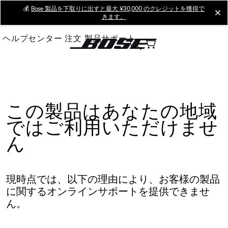
Skip
💰
Bose 製品を下取りに出すと最大 ¥30,000 のクレジットを獲得で
cl
きます。
to
Main
ヘルプセンター
注文
製品サポート
この製品はあなたの地域
ではご利用いただけませ
ん
現時点では、以下の理由により、お客様の製品
に関するオンラインサポートを提供できませ
ん。