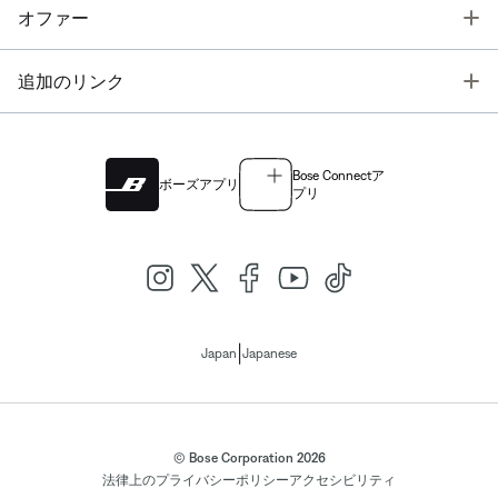
T
オファー
T
追加のリンク
Bose Connectア
ボーズアプリ
プリ
|
Japan
Japanese
© Bose Corporation 2026
法律上の
プライバシーポリシー
アクセシビリティ