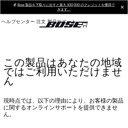
Skip
💰
Bose 製品を下取りに出すと最大 ¥30,000 のクレジットを獲得で
cl
きます。
to
Main
ヘルプセンター
注文
製品サポート
この製品はあなたの地域
ではご利用いただけませ
ん
現時点では、以下の理由により、お客様の製品
に関するオンラインサポートを提供できませ
ん。