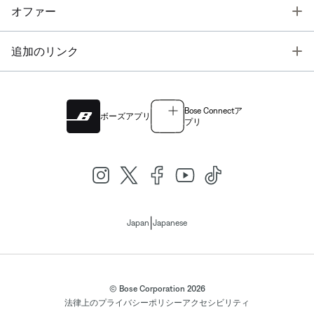
T
オファー
T
追加のリンク
Bose Connectア
ボーズアプリ
プリ
|
Japan
Japanese
© Bose Corporation 2026
法律上の
プライバシーポリシー
アクセシビリティ