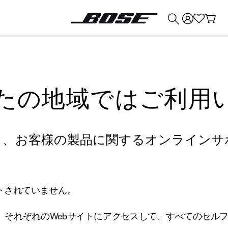
💰
Bose 製品を下取りに出すと最大 ¥30,000 のクレジットを獲得できます。
たの地域ではご利用
り、お客様の製品に関するオンラインサ
トされていません。
、それぞれのWebサイトにアクセスして、すべてのセル