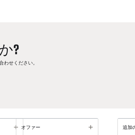
か?
合わせください。
Toggle
Toggle
オファー
追加