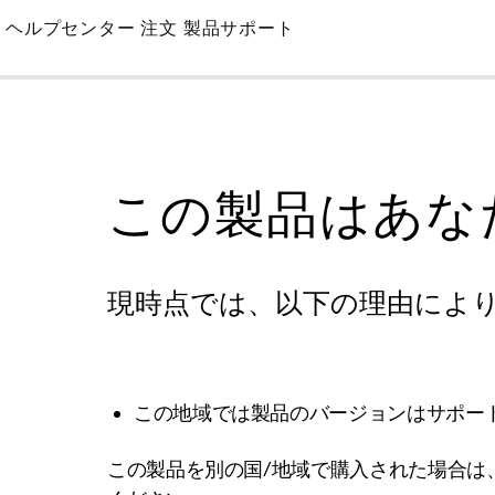
Skip
ヘルプセンター
注文
製品サポート
to
Main
この製品はあな
現時点では、以下の理由によ
この地域では製品のバージョンはサポー
この製品を別の国/地域で購入された場合は