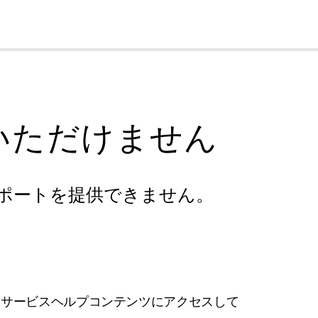
cl
いただけません
ポートを提供できません。
フサービスヘルプコンテンツにアクセスして