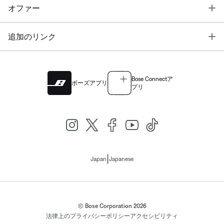
T
オファー
T
追加のリンク
Bose Connectア
ボーズアプリ
プリ
|
Japan
Japanese
© Bose Corporation 2026
法律上の
プライバシーポリシー
アクセシビリティ