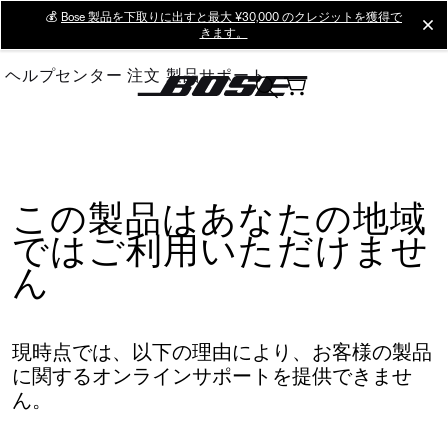
Skip
💰
Bose 製品を下取りに出すと最大 ¥30,000 のクレジットを獲得で
cl
きます。
to
Main
ヘルプセンター
注文
製品サポート
この製品はあなたの地域
ではご利用いただけませ
ん
現時点では、以下の理由により、お客様の製品
に関するオンラインサポートを提供できませ
ん。