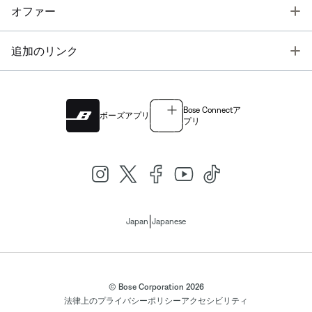
T
オファー
T
追加のリンク
Bose Connectア
ボーズアプリ
プリ
|
Japan
Japanese
© Bose Corporation 2026
法律上の
プライバシーポリシー
アクセシビリティ