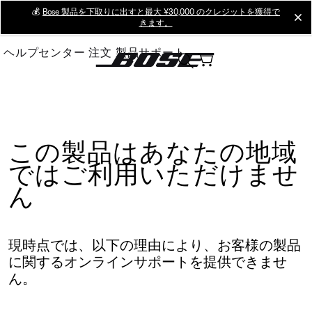
Skip
💰
Bose 製品を下取りに出すと最大 ¥30,000 のクレジットを獲得で
cl
きます。
to
Main
ヘルプセンター
注文
製品サポート
この製品はあなたの地域
ではご利用いただけませ
ん
現時点では、以下の理由により、お客様の製品
に関するオンラインサポートを提供できませ
ん。