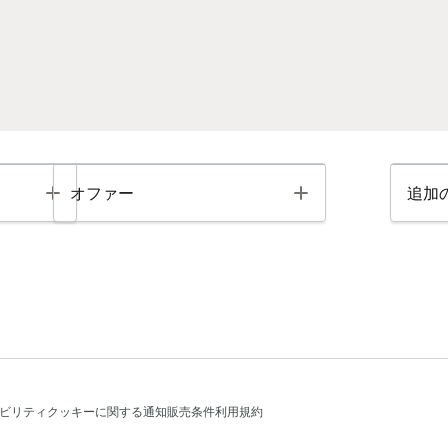
Toggle
Toggle
オファー
追加
ビリティ
クッキーに関する通知
販売条件
利用規約