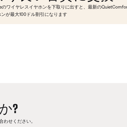
seのワイヤレスイヤホンを下取りに出すと、最新のQuietComfort 
ホンが最大100ドル割引になります
か?
合わせください。