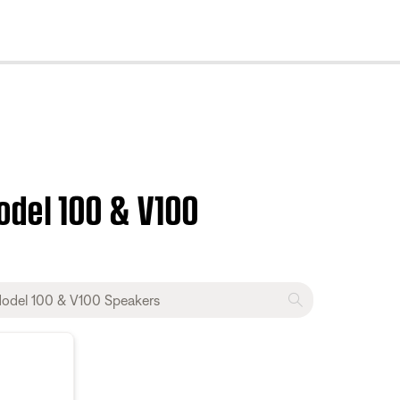
cl
odel 100 & V100