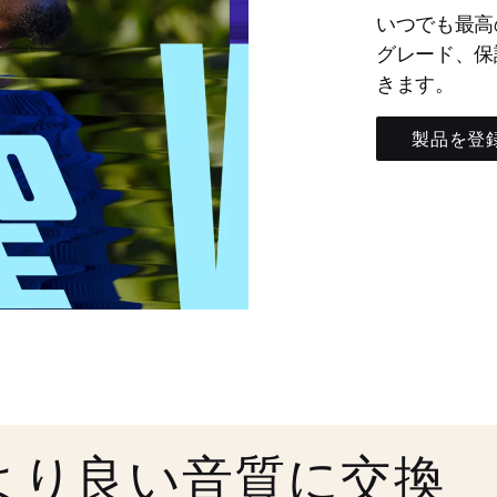
いつでも最高
グレード、保
きます。
製品を登
より良い音質に交換