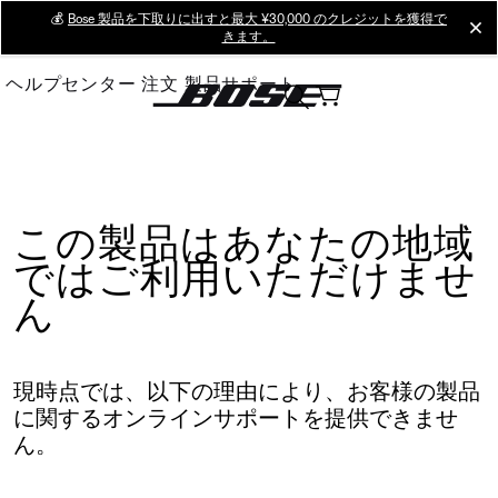
Skip
💰
Bose 製品を下取りに出すと最大 ¥30,000 のクレジットを獲得で
cl
きます。
to
Main
ヘルプセンター
注文
製品サポート
この製品はあなたの地域
ではご利用いただけませ
ん
現時点では、以下の理由により、お客様の製品
に関するオンラインサポートを提供できませ
ん。