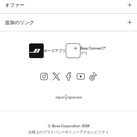
T
オファー
T
追加のリンク
Bose Connectア
ボーズアプリ
プリ
|
Japan
Japanese
© Bose Corporation 2026
法律上の
プライバシーポリシー
アクセシビリティ