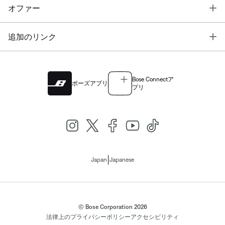
T
オファー
T
追加のリンク
Bose Connectア
ボーズアプリ
プリ
|
Japan
Japanese
© Bose Corporation 2026
法律上の
プライバシーポリシー
アクセシビリティ