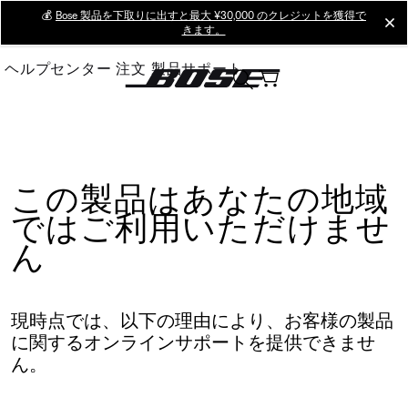
Skip
💰
Bose 製品を下取りに出すと最大 ¥30,000 のクレジットを獲得で
cl
きます。
to
Main
ヘルプセンター
注文
製品サポート
この製品はあなたの地域
ではご利用いただけませ
ん
現時点では、以下の理由により、お客様の製品
に関するオンラインサポートを提供できませ
ん。