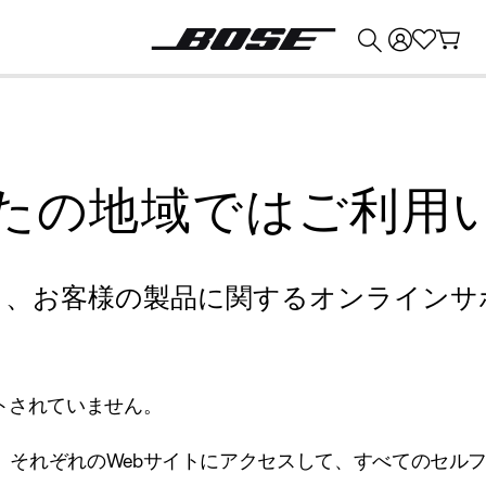
💰
Bose 製品を下取りに出すと最大 ¥30,000 のクレジットを獲得できます。
たの地域ではご利用
り、お客様の製品に関するオンラインサ
トされていません。
、それぞれのWebサイトにアクセスして、すべてのセル