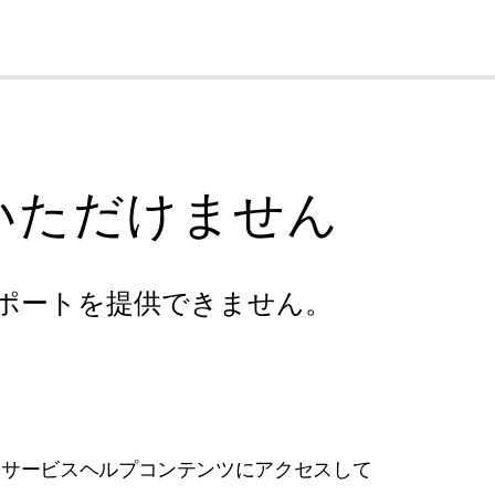
cl
いただけません
ポートを提供できません。
フサービスヘルプコンテンツにアクセスして