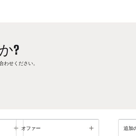
か?
合わせください。
Toggle
Toggle
オファー
追加