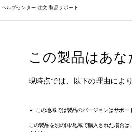
Skip
ヘルプセンター
注文
製品サポート
to
Main
この製品はあな
現時点では、以下の理由によ
この地域では製品のバージョンはサポー
この製品を別の国/地域で購入された場合は