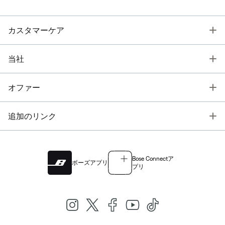
T
カスタマーケア
T
当社
T
オファー
T
追加のリンク
Bose Connectア
ボーズアプリ
プリ