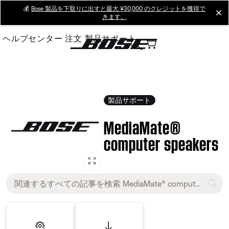
Skip
💰
Bose 製品を下取りに出すと最大 ¥30,000 のクレジットを獲得で
cl
きます。
to
Main
ヘルプセンター
注文
製品サポート
製品サポート
MediaMate®
computer speakers