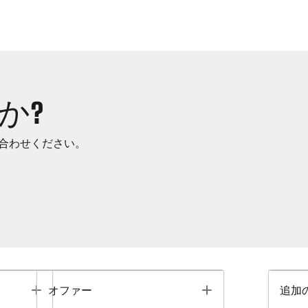
か?
合わせください。
Toggle
Toggle
オファー
追加