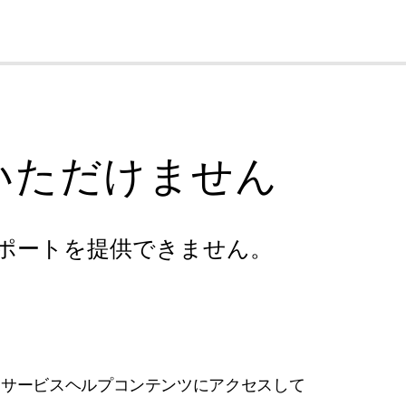
cl
いただけません
ポートを提供できません。
フサービスヘルプコンテンツにアクセスして