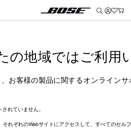
💰
Bose 製品を下取りに出すと最大 ¥30,000 のクレジットを獲得できます。
たの地域ではご利用
り、お客様の製品に関するオンラインサ
トされていません。
、それぞれのWebサイトにアクセスして、すべてのセル