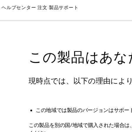
Skip
ヘルプセンター
注文
製品サポート
to
Main
この製品はあな
現時点では、以下の理由によ
この地域では製品のバージョンはサポー
この製品を別の国/地域で購入された場合は