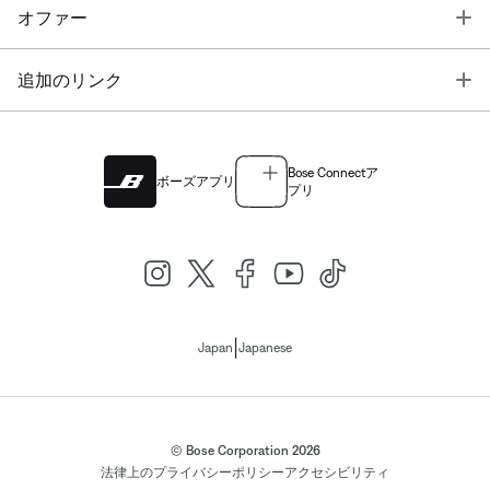
T
オファー
T
追加のリンク
Bose Connectア
ボーズアプリ
プリ
|
Japan
Japanese
© Bose Corporation 2026
法律上の
プライバシーポリシー
アクセシビリティ