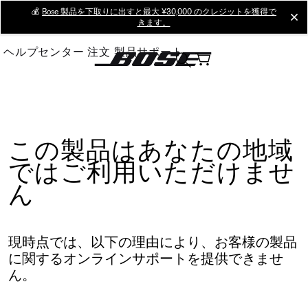
Skip
💰
Bose 製品を下取りに出すと最大 ¥30,000 のクレジットを獲得で
cl
きます。
to
Main
ヘルプセンター
注文
製品サポート
この製品はあなたの地域
ではご利用いただけませ
ん
現時点では、以下の理由により、お客様の製品
に関するオンラインサポートを提供できませ
ん。