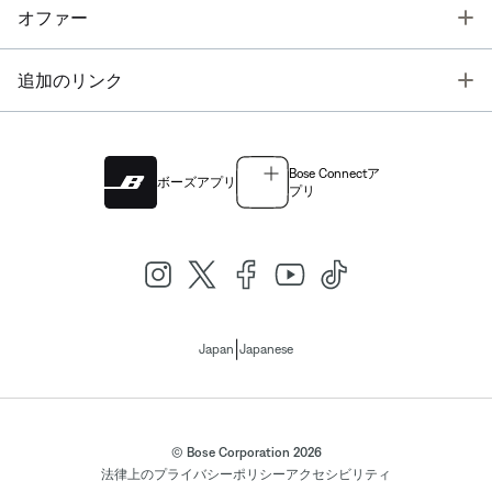
T
オファー
T
追加のリンク
Bose Connectア
ボーズアプリ
プリ
|
Japan
Japanese
© Bose Corporation 2026
法律上の
プライバシーポリシー
アクセシビリティ