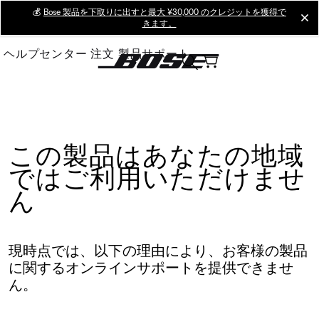
Skip
💰
Bose 製品を下取りに出すと最大 ¥30,000 のクレジットを獲得で
cl
きます。
to
Main
ヘルプセンター
注文
製品サポート
この製品はあなたの地域
ではご利用いただけませ
ん
現時点では、以下の理由により、お客様の製品
に関するオンラインサポートを提供できませ
ん。