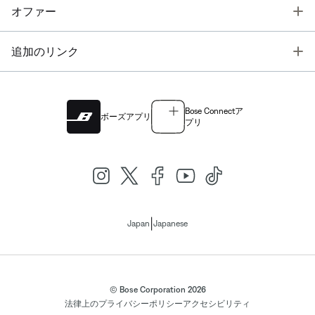
T
オファー
T
追加のリンク
Bose Connectア
ボーズアプリ
プリ
|
Japan
Japanese
© Bose Corporation 2026
法律上の
プライバシーポリシー
アクセシビリティ