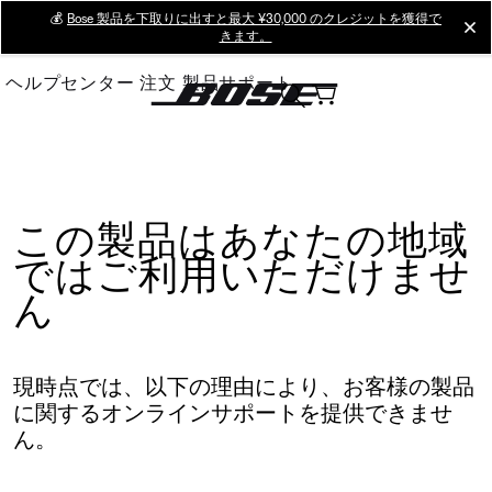
Skip
💰
Bose 製品を下取りに出すと最大 ¥30,000 のクレジットを獲得で
cl
きます。
to
Main
ヘルプセンター
注文
製品サポート
この製品はあなたの地域
ではご利用いただけませ
ん
現時点では、以下の理由により、お客様の製品
に関するオンラインサポートを提供できませ
ん。