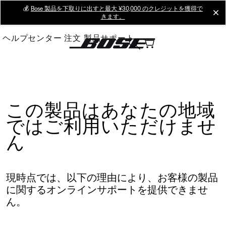
Skip
💰
Bose 製品を下取りに出すと最大 ¥30,000 のクレジットを獲得で
cl
きます。
to
Main
ヘルプセンター
注文
製品サポート
この製品はあなたの地域
ではご利用いただけませ
ん
現時点では、以下の理由により、お客様の製品
に関するオンラインサポートを提供できませ
ん。