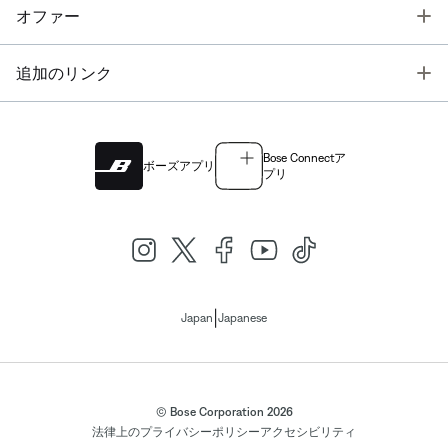
T
オファー
T
追加のリンク
Bose Connectア
ボーズアプリ
プリ
|
Japan
Japanese
© Bose Corporation 2026
法律上の
プライバシーポリシー
アクセシビリティ