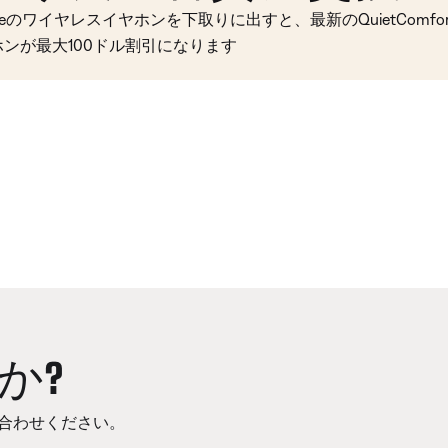
seのワイヤレスイヤホンを下取りに出すと、最新のQuietComfort 
ホンが最大100ドル割引になります
か?
合わせください。