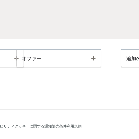
Toggle
Toggle
オファー
追加
ビリティ
クッキーに関する通知
販売条件
利用規約