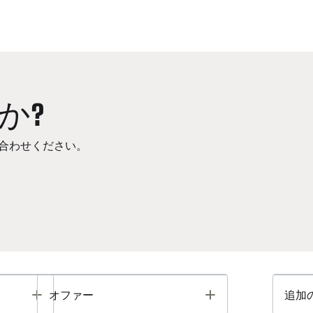
か?
合わせください。
Toggle
Toggle
オファー
追加