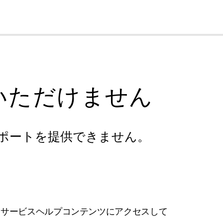
cl
いただけません
ポートを提供できません。
フサービスヘルプコンテンツにアクセスして