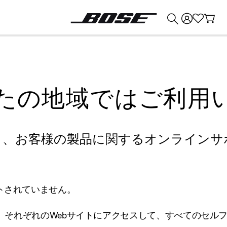
💰
Bose 製品を下取りに出すと最大 ¥30,000 のクレジットを獲得できます。
たの地域ではご利用
り、お客様の製品に関するオンラインサ
トされていません。
、それぞれのWebサイトにアクセスして、すべてのセル