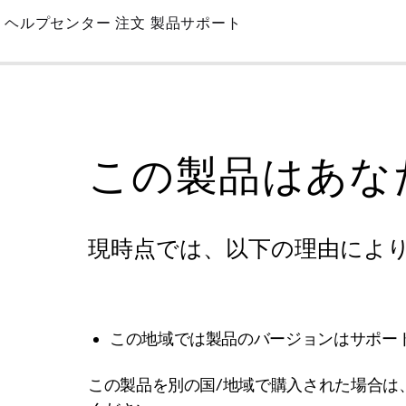
Skip
ヘルプセンター
注文
製品サポート
to
Main
この製品はあな
現時点では、以下の理由によ
この地域では製品のバージョンはサポー
この製品を別の国/地域で購入された場合は