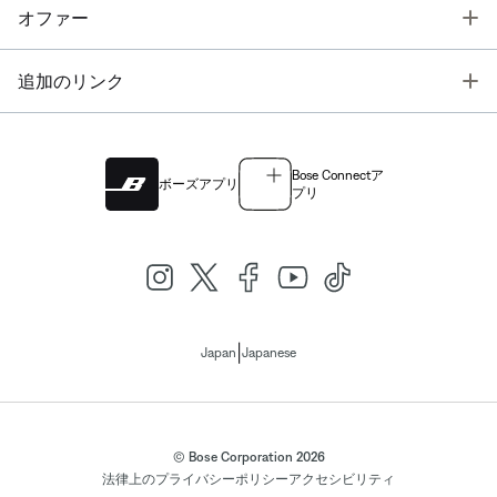
T
オファー
T
追加のリンク
Bose Connectア
ボーズアプリ
プリ
|
Japan
Japanese
© Bose Corporation 2026
法律上の
プライバシーポリシー
アクセシビリティ