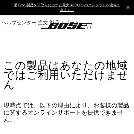
Skip
💰
Bose 製品を下取りに出すと最大 ¥30,000 のクレジットを獲得で
cl
きます。
to
Main
ヘルプセンター
注文
製品サポート
この製品はあなたの地域
ではご利用いただけませ
ん
現時点では、以下の理由により、お客様の製品
に関するオンラインサポートを提供できませ
ん。