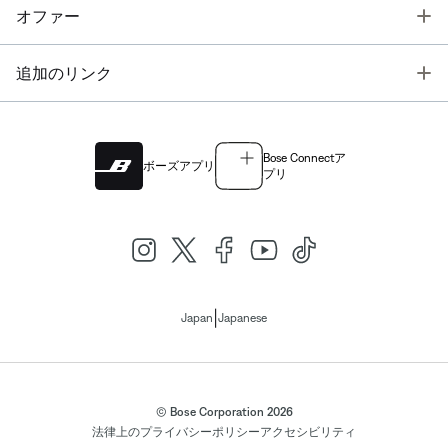
T
オファー
T
追加のリンク
Bose Connectア
ボーズアプリ
プリ
|
Japan
Japanese
© Bose Corporation 2026
法律上の
プライバシーポリシー
アクセシビリティ