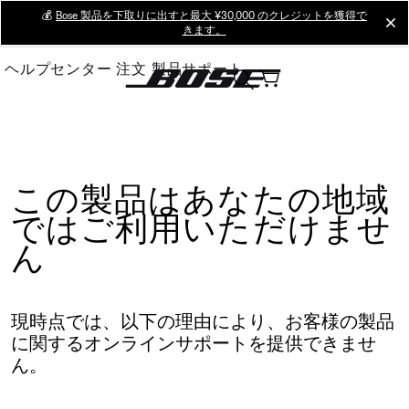
Skip
💰
Bose 製品を下取りに出すと最大 ¥30,000 のクレジットを獲得で
cl
きます。
to
Main
ヘルプセンター
注文
製品サポート
この製品はあなたの地域
ではご利用いただけませ
ん
現時点では、以下の理由により、お客様の製品
に関するオンラインサポートを提供できませ
ん。