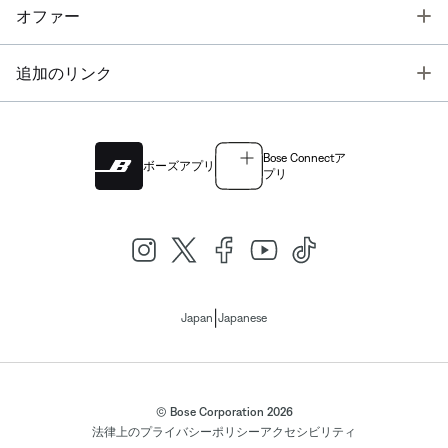
T
オファー
T
追加のリンク
Bose Connectア
ボーズアプリ
プリ
|
Japan
Japanese
© Bose Corporation 2026
法律上の
プライバシーポリシー
アクセシビリティ