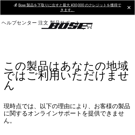
Skip
💰
Bose 製品を下取りに出すと最大 ¥30,000 のクレジットを獲得で
cl
きます。
to
Main
ヘルプセンター
注文
製品サポート
この製品はあなたの地域
ではご利用いただけませ
ん
現時点では、以下の理由により、お客様の製品
に関するオンラインサポートを提供できませ
ん。